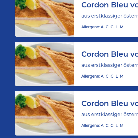
Cordon Bleu v
aus erstklassiger öste
Allergene:
A
C
G
L
M
Cordon Bleu 
aus erstklassiger öste
Allergene:
A
C
G
L
M
Cordon Bleu v
aus erstklassiger öste
Allergene:
A
C
G
L
M