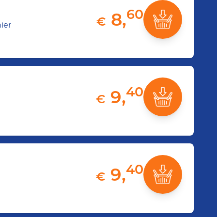
60
8,
€
ier
40
9,
€
40
9,
€