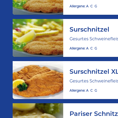
Allergene:
A
C
G
Surschnitzel
Gesurtes Schweineflei
Allergene:
A
C
G
Surschnitzel X
Gesurtes Schweineflei
Allergene:
A
C
G
Pariser Schnit