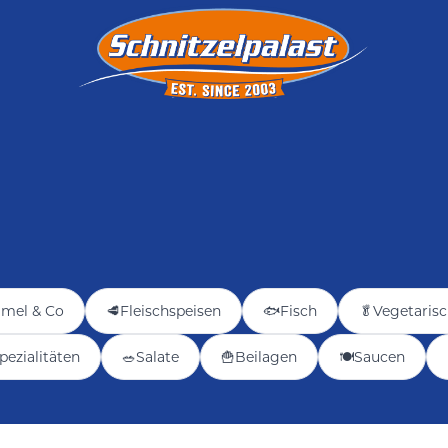
mmel & Co
🥩
Fleischspeisen
🐟
Fisch
🥬
Vegetarisc
pezialitäten
🥗
Salate
🍟
Beilagen
🍽️
Saucen