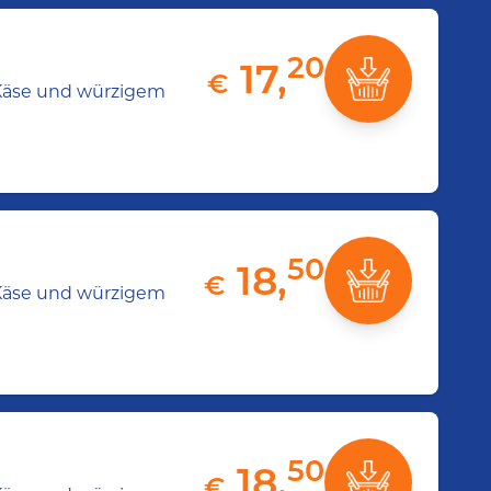
20
17,
€
m Käse und würzigem
50
18,
€
m Käse und würzigem
50
18,
€