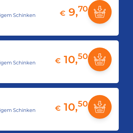
70
9,
€
rzigem Schinken
50
10,
€
rzigem Schinken
50
10,
€
rzigem Schinken