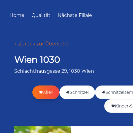
Home
Qualität
Nächste Filiale
← Zurück zur Übersicht
Wien 1030
Schlachthausgasse 29, 1030 Wien
🍽️
Alle
🥩
Schnitzel
🥩
Schnitzelse
🍽️
Kinder-S