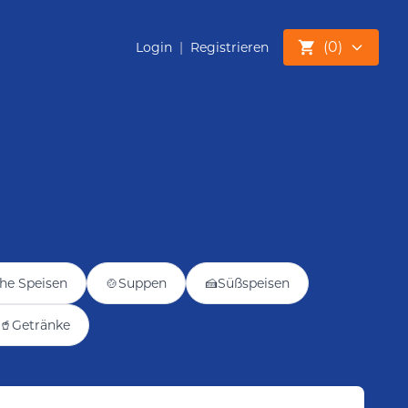
(
0
)
Login
|
Registrieren
he Speisen
🍲
Suppen
🍰
Süßspeisen
🥤
Getränke