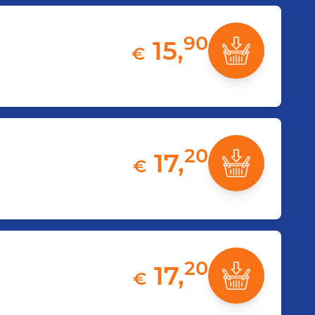
90
15,
€
20
17,
€
20
17,
€