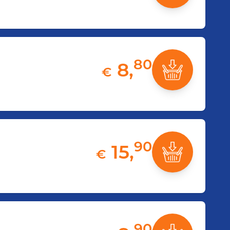
80
8,
€
90
15,
€
90