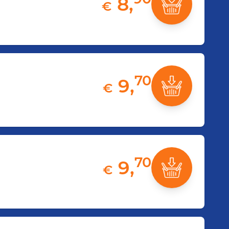
8,
€
70
9,
€
70
9,
€