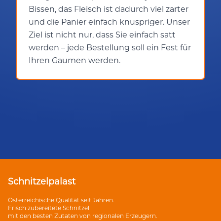
Bissen, das Fleisch ist dadurch viel zarter
und die Panier einfach knuspriger. Unser
Ziel ist nicht nur, dass Sie einfach satt
werden – jede Bestellung soll ein Fest für
Ihren Gaumen werden.
Schnitzelpalast
Österreichische Qualität seit Jahren.
Frisch zubereitete Schnitzel
mit den besten Zutaten von regionalen Erzeugern.